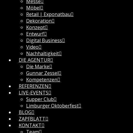
Messe
Möbel
Retail | Exponatbau
Dekoration
Konzept
Entwurf
Digital Business
Video
Nachhaltigkeit
DIE AGENTUR
Die Marke
Gunnar Zessel
Kompetenzen
REFERENZEN
LIVE-EVENTS
Supper Club
Limburger Oktoberfest
BLOG
ZAPFBLATT
KONTAKT
Team