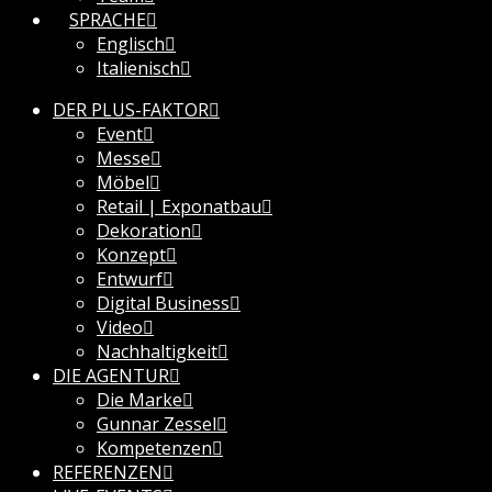
SPRACHE
Englisch
Italienisch
DER PLUS-FAKTOR
Event
Messe
Möbel
Retail | Exponatbau
Dekoration
Konzept
Entwurf
Digital Business
Video
Nachhaltigkeit
DIE AGENTUR
Die Marke
Gunnar Zessel
Kompetenzen
REFERENZEN